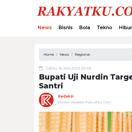
News
Bisnis
Bola
Tekno
Hibu
Home
News
Regional
Sabtu, 14 Juni 2025 20:49
Bupati Uji Nurdin Targ
Santri
Redaksi
Konten Redaksi Rakyatku.Com