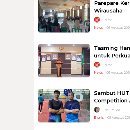
Parepare Ker
Wirausaha
Editor
News
- 06 Agustus 2026
Tasming Ham
untuk Perkua
Editor
News
- 06 Agustus 2026
Sambut HUT R
Competition
Lisa Emilda
Bisnis
- 06 Agustus 202