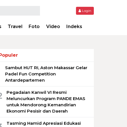
Login
s
Travel
Foto
Video
Indeks
Populer
Sambut HUT RI, Aston Makassar Gelar
1
Padel Fun Competition
Antardepartemen
Pegadaian Kanwil VI Resmi
2
Meluncurkan Program PANDE EMAS
untuk Mendorong Kemandirian
Ekonomi Pesisir dan Daerah
Tasming Hamid Apresiasi Edukasi
3