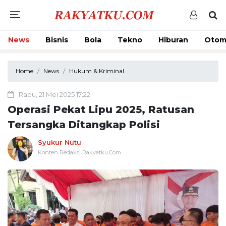
News
Bisnis
Bola
Tekno
Hiburan
Otom
Home
News
Hukum & Kriminal
Rabu, 21 Mei 2025 17:22
Operasi Pekat Lipu 2025, Ratusan
Tersangka Ditangkap Polisi
Syukur Nutu
Konten Redaksi Rakyatku.Com