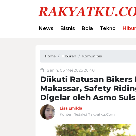
News
Bisnis
Bola
Tekno
Hibu
Home
Hiburan
Komunitas
Senin, 05 Mei 2025 20:40
Diikuti Ratusan Biker
Makassar, Safety Ridi
Digelar oleh Asmo Suls
Lisa Emilda
Konten Redaksi Rakyatku.Com