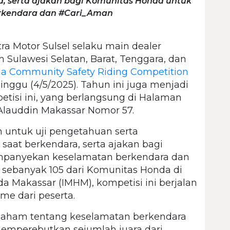
, serta ajakan bagi Komunitas Honda untuk
kendara dan #Cari_Aman
ra Motor Sulsel selaku main dealer
Sulawesi Selatan, Barat, Tenggara, dan
a Community Safety Riding Competition
nggu (4/5/2025). Tahun ini juga menjadi
tisi ini, yang berlangsung di Halaman
n Alauddin Makassar Nomor 57.
n untuk uji pengetahuan serta
at berkendara, serta ajakan bagi
panyekan keselamatan berkendara dan
 sebanyak 105 dari Komunitas Honda di
 Makassar (IMHM), kompetisi ini berjalan
me dari peserta.
paham tentang keselamatan berkendara
 memperebutkan sejumlah juara dari