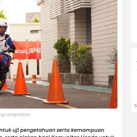
S
ing competition
untuk uji pengetahuan serta kemampuan