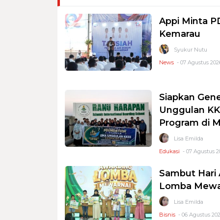
Appi Minta 
Kemarau
Syukur Nutu
News
- 07 Agustus 2026
Siapkan Gene
Unggulan KKS
Program di 
Lisa Emilda
Edukasi
- 07 Agustus 2
Sambut Hari 
Lomba Mewar
Lisa Emilda
Bisnis
- 06 Agustus 202