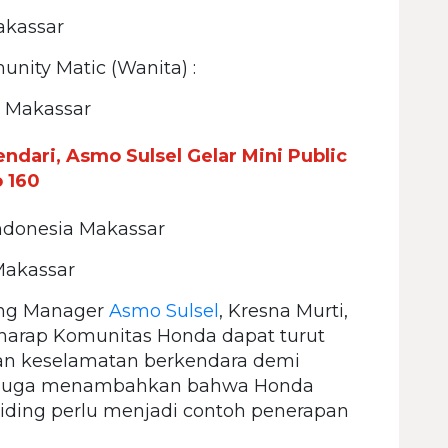
akassar
ity Matic (Wanita) :
an Makassar
ndari, Asmo Sulsel Gelar Mini Public
 160
 Indonesia Makassar
 Makassar
ting Manager
Asmo Sulsel
, Kresna Murti,
arap Komunitas Honda dapat turut
an keselamatan berkendara demi
a juga menambahkan bahwa Honda
riding perlu menjadi contoh penerapan