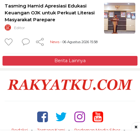
Tasming Hamid Apresiasi Edukasi
Keuangan OJK untuk Perkuat Literasi
Masyarakat Parepare
Editor
News
- 06 Agustus 2026 15:58
Berita Lainnya
×
Redaksi
Tentang Kami
Pedoman Media Siber
Kontak
Disclaimer
Privacy Policy