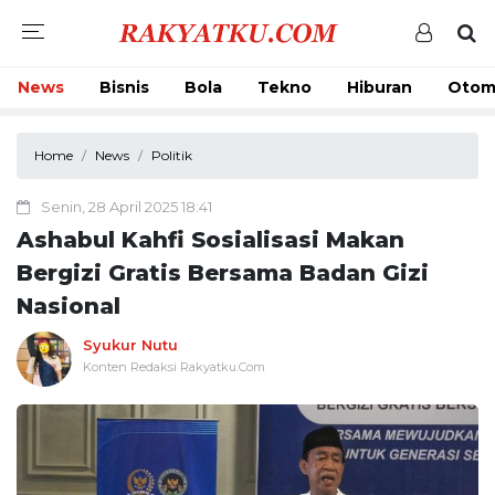
News
Bisnis
Bola
Tekno
Hiburan
Otom
Home
News
Politik
Senin, 28 April 2025 18:41
Ashabul Kahfi Sosialisasi Makan
Bergizi Gratis Bersama Badan Gizi
Nasional
Syukur Nutu
Konten Redaksi Rakyatku.Com