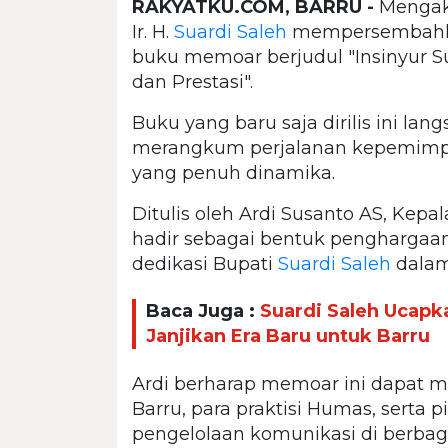
RAKYATKU.COM, BARRU -
Mengakh
Ir. H.
Suardi Saleh
mempersembahka
buku memoar berjudul "Insinyur S
dan Prestasi".
Buku yang baru saja dirilis ini la
merangkum perjalanan kepemim
yang penuh dinamika.
Ditulis oleh Ardi Susanto AS, Kep
hadir sebagai bentuk penghargaan
dedikasi Bupati
Suardi Saleh
dalam
Baca Juga :
Suardi Saleh Ucapka
Janjikan Era Baru untuk Barru
Ardi berharap memoar ini dapat 
Barru, para praktisi Humas, serta
pengelolaan komunikasi di berbaga