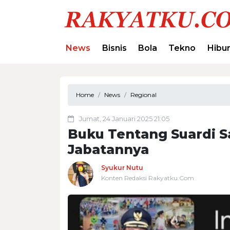
News
Bisnis
Bola
Tekno
Hibu
Home
News
Regional
Jumat, 24 Januari 2025 21:05
Buku Tentang Suardi Sa
Jabatannya
Syukur Nutu
Konten Redaksi Rakyatku.Com