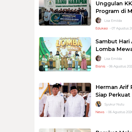
Unggulan KKS
Program di 
Lisa Emilda
Edukasi
- 07 Agustus 2
Sambut Hari 
Lomba Mewar
Lisa Emilda
Bisnis
- 06 Agustus 202
Herman Arif 
Siap Perkuat 
Syukur Nutu
News
- 06 Agustus 2026