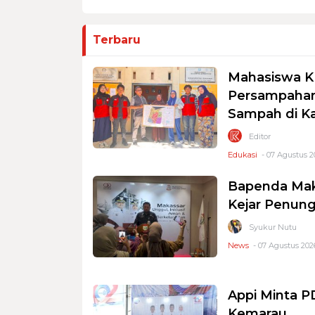
Terbaru
Mahasiswa K
Persampahan
Sampah di K
Editor
Edukasi
- 07 Agustus 2
Bapenda Mak
Kejar Penung
Syukur Nutu
News
- 07 Agustus 2026
Appi Minta 
Kemarau