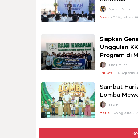
Syukur Nutu
News
- 07 Agustus 2026
Siapkan Gene
Unggulan KKS
Program di 
Lisa Emilda
Edukasi
- 07 Agustus 2
Sambut Hari 
Lomba Mewar
Lisa Emilda
Bisnis
- 06 Agustus 202
Be