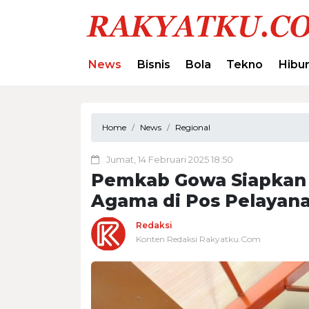
News
Bisnis
Bola
Tekno
Hibu
Home
News
Regional
Jumat, 14 Februari 2025 18:50
Pemkab Gowa Siapkan 
Agama di Pos Pelayana
Redaksi
Konten Redaksi Rakyatku.Com