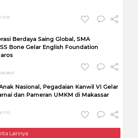
 12:29
rasi Berdaya Saing Global, SMA
S Bone Gelar English Foundation
Maros
026 08:47
Anak Nasional, Pegadaian Kanwil VI Gelar
nai dan Pameran UMKM di Makassar
6 17:51
rita Lainnya