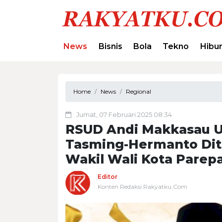
News
Bisnis
Bola
Tekno
Hibu
Home
News
Regional
Jumat, 07 Februari 2025 08:34
RSUD Andi Makkasau U
Tasming-Hermanto Dit
Wakil Wali Kota Parep
Editor
Konten Redaksi Rakyatku.Com