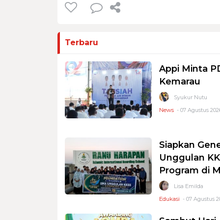
Terbaru
Appi Minta 
Kemarau
Syukur Nutu
News
- 07 Agustus 2026
Siapkan Gene
Unggulan KKS
Program di 
Lisa Emilda
Edukasi
- 07 Agustus 2