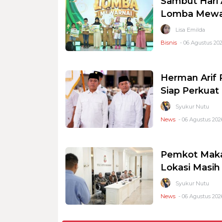
Sambut Hari 
Lomba Mewar
Lisa Emilda
Bisnis
- 06 Agustus 202
Herman Arif 
Siap Perkuat 
Syukur Nutu
News
- 06 Agustus 2026
Pemkot Makas
Lokasi Masi
Syukur Nutu
News
- 06 Agustus 2026