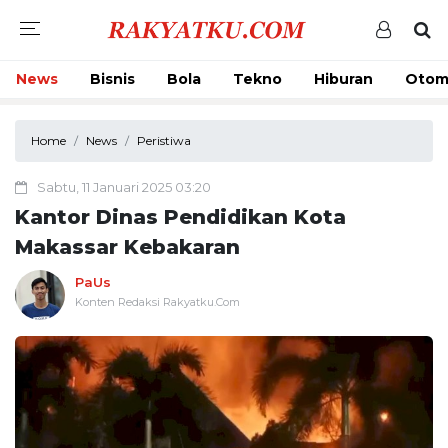
News
Bisnis
Bola
Tekno
Hiburan
Otom
Home
News
Peristiwa
Sabtu, 11 Januari 2025 03:20
Kantor Dinas Pendidikan Kota
Makassar Kebakaran
PaUs
Konten Redaksi Rakyatku.Com