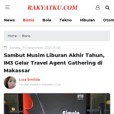
News
Bisnis
Bola
Tekno
Hiburan
Otom
Home
Bisnis
Selasa, 31 Desember 2024 11:06
Sambut Musim Liburan Akhir Tahun,
IM3 Gelar Travel Agent Gathering di
Makassar
Lisa Emilda
Konten Redaksi Rakyatku.Com