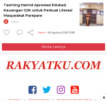
Tasming Hamid Apresiasi Edukasi
Keuangan OJK untuk Perkuat Literasi
Masyarakat Parepare
Editor
News
- 06 Agustus 2026 15:58
Berita Lainnya
×
Redaksi
Tentang Kami
Pedoman Media Siber
Kontak
Disclaimer
Privacy Policy