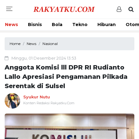
News
Bisnis
Bola
Tekno
Hiburan
Otom
Home
News
Nasional
Minggu, 01 Desember 2024 13:53
Anggota Komisi lll DPR RI Rudianto
Lallo Apresiasi Pengamanan Pilkada
Serentak di Sulsel
Syukur Nutu
Konten Redaksi Rakyatku.Com