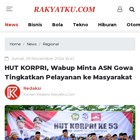
News
Bisnis
Bola
Tekno
Hiburan
Otom
Home
News
Regional
Jumat, 29 November 2024 14:41
HUT KORPRI, Wabup Minta ASN Gowa
Tingkatkan Pelayanan ke Masyarakat
Redaksi
Konten Redaksi Rakyatku.Com