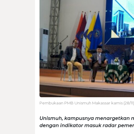
Pembukaan PMB Unismuh Makassar kamis (28/11
Unismuh, kampusnya menargetkan me
dengan indikator masuk radar pemer