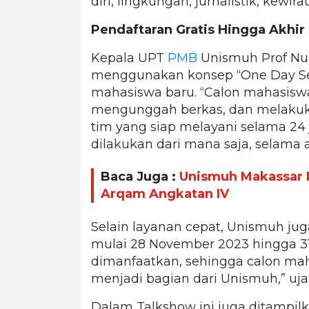
diri, lingkungan, jurnalistik, kewi
Pendaftaran Gratis Hingga Akhir
Kepala UPT
PMB
Unismuh Prof Nu
menggunakan konsep “One Day Se
mahasiswa baru. “Calon mahasisw
mengunggah berkas, dan melakuka
tim yang siap melayani selama 2
dilakukan dari mana saja, selama 
Baca Juga :
Unismuh Makassar P
Arqam Angkatan IV
Selain layanan cepat, Unismuh ju
mulai 28 November 2023 hingga 31
dimanfaatkan, sehingga calon ma
menjadi bagian dari Unismuh,” uj
Dalam Talkshow ini juga ditampilk