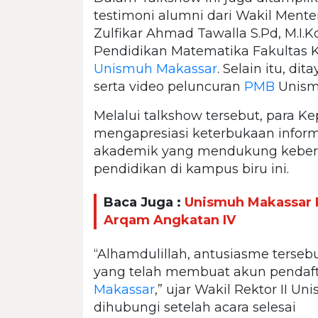
testimoni alumni dari Wakil Mente
Zulfikar Ahmad Tawalla S.Pd, M.I
Pendidikan Matematika Fakultas K
Unismuh Makassar
. Selain itu, di
serta video peluncuran
PMB
Unism
Melalui talkshow tersebut, para K
mengapresiasi keterbukaan inform
akademik yang mendukung keber
pendidikan di kampus biru ini.
Baca Juga :
Unismuh Makassar P
Arqam Angkatan IV
“Alhamdulillah, antusiasme tersebu
yang telah membuat akun pendaft
Makassar
,” ujar Wakil Rektor II U
dihubungi setelah acara selesai