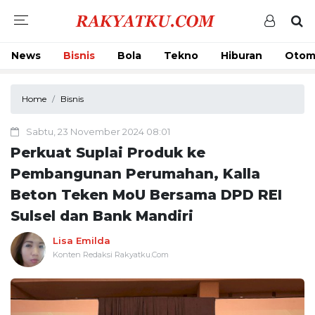
News
Bisnis
Bola
Tekno
Hiburan
Otom
Home
Bisnis
Sabtu, 23 November 2024 08:01
Perkuat Suplai Produk ke
Pembangunan Perumahan, Kalla
Beton Teken MoU Bersama DPD REI
Sulsel dan Bank Mandiri
Lisa Emilda
Konten Redaksi Rakyatku.Com