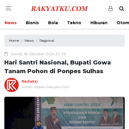
News
Bisnis
Bola
Tekno
Hiburan
Otom
Home
News
Regional
Jumat, 18 Oktober 2024 20:36
Hari Santri Nasional, Bupati Gowa
Tanam Pohon di Ponpes Sulhas
Redaksi
Konten Redaksi Rakyatku.Com