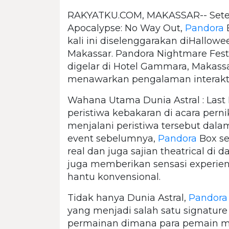
RAKYATKU.COM, MAKASSAR-- Setel
Apocalypse: No Way Out,
Pandora
kali ini diselenggarakan diHallow
Makassar. Pandora Nightmare Festiv
digelar di Hotel Gammara, Makassa
menawarkan pengalaman interakti
Wahana Utama Dunia Astral : Las
peristiwa kebakaran di acara per
menjalani peristiwa tersebut dalam
event sebelumnya,
Pandora
Box se
real dan juga sajian theatrical di
juga memberikan sensasi experi
hantu konvensional.
Tidak hanya Dunia Astral,
Pandora
yang menjadi salah satu signature
permainan dimana para pemain men