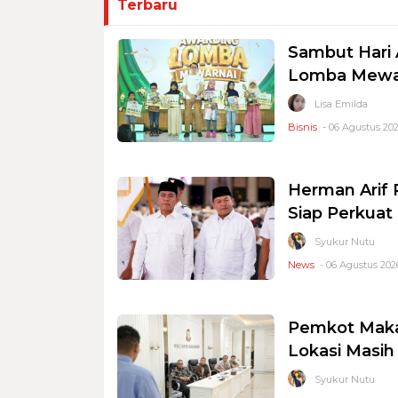
Terbaru
Sambut Hari 
Lomba Mewar
Lisa Emilda
Bisnis
- 06 Agustus 202
Herman Arif 
Siap Perkuat 
Syukur Nutu
News
- 06 Agustus 2026
Pemkot Makas
Lokasi Masi
Syukur Nutu