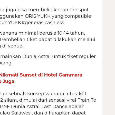
ung juga bisa membeli tiket on the spot
nggunakan QRIS YUKK yang compatible
pun.YUKK#generasicashless
ahana minimal berusia 10-14 tahun,
embelian tiket dapat dilakukan melalui
 di venue.
ainkan Dunia Astral untuk tiket reguler
orang.
Nikmati Sunset di Hotel Gammara
p Juga
ah sebuah konsep wahana interaktif
silam, dimulai dari sensasi viral Train To
 PNF Dunia Astral: Last Dance adalah
lau Sulawesi, dan diharapkan dapat