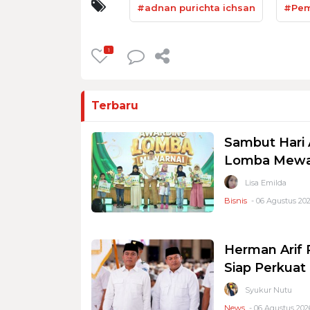
#adnan purichta ichsan
#Pem
1
Terbaru
Sambut Hari 
Lomba Mewar
Lisa Emilda
Bisnis
- 06 Agustus 202
Herman Arif 
Siap Perkuat 
Syukur Nutu
News
- 06 Agustus 2026