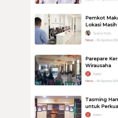
Pemkot Makas
Lokasi Masi
Syukur Nutu
News
- 06 Agustus 2026
Parepare Ker
Wirausaha
Editor
News
- 06 Agustus 2026
Tasming Ham
untuk Perkua
Editor