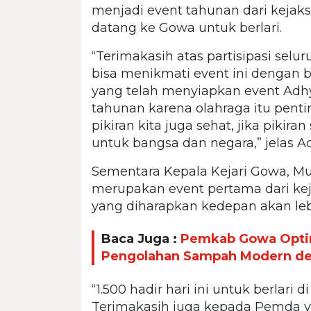
menjadi event tahunan dari kejak
datang ke Gowa untuk berlari.
“Terimakasih atas partisipasi se
bisa menikmati event ini dengan b
yang telah menyiapkan event Adh
tahunan karena olahraga itu penti
pikiran kita juga sehat, jika piki
untuk bangsa dan negara,” jelas A
Sementara Kepala Kejari Gowa, M
merupakan event pertama dari keja
yang diharapkan kedepan akan lebi
Baca Juga :
Pemkab Gowa Optim
Pengolahan Sampah Modern de
“1.500 hadir hari ini untuk berlari
Terimakasih juga kepada Pemda 