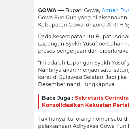
GOWA
--- Bupati Gowa,
Adnan Pur
Gowa Fun Run yang dilaksanakan o
Kabupaten Gowa, di Zona A RTH Sy
Pada kesempatan itu Bupati Adn
Lapangan Syekh Yusuf berbahan ru
proses pengerjaan dan diperkiraka
“Ini adalah Lapangan Syekh Yusuf 
Nantinya akan menjadi satu-satun
karet di Sulawesi Selatan. Jadi jika
Desember nanti,” ungkapnya.
Baca Juga :
Sekretaris Gerindr
Konsolidasikan Kekuatan Parta
Tak hanya itu, orang nomor satu d
pelaksanaan Adhyaksa Gowa Fun Ru