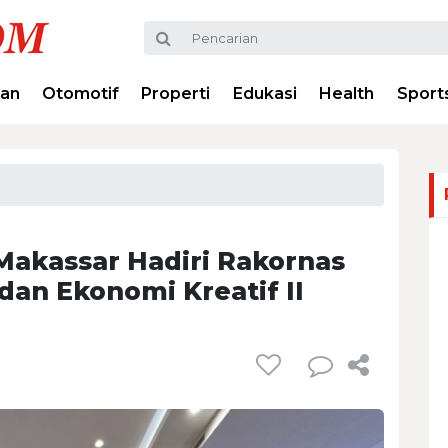
ran
Otomotif
Properti
Edukasi
Health
Sport
 Makassar Hadiri Rakornas
dan Ekonomi Kreatif II