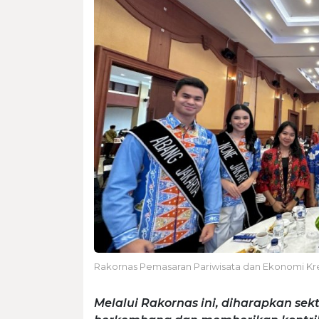
Rakornas Pemasaran Pariwisata dan Ekonomi Krea
Melalui Rakornas ini, diharapkan sek