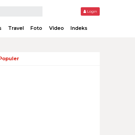
Login
s
Travel
Foto
Video
Indeks
Populer