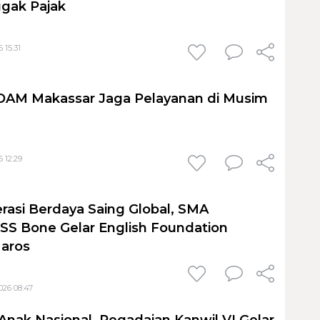
gak Pajak
 15:31
PDAM Makassar Jaga Pelayanan di Musim
 12:29
rasi Berdaya Saing Global, SMA
S Bone Gelar English Foundation
Maros
026 08:47
Anak Nasional, Pegadaian Kanwil VI Gelar