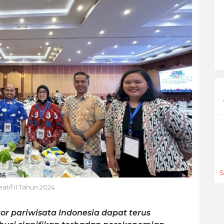
S
tif II Tahun 2024
tor pariwisata Indonesia dapat terus