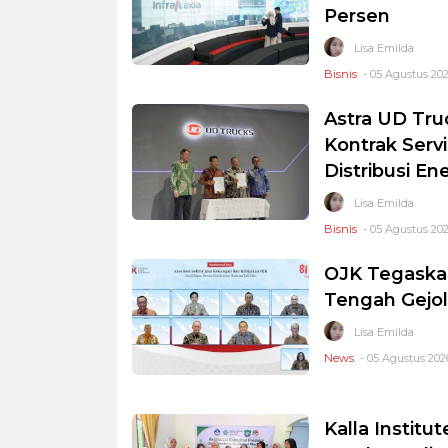
Persen
Lisa Emilda
Bisnis
- 05 Agustus 202
Astra UD Tru
Kontrak Serv
Distribusi En
Lisa Emilda
Bisnis
- 05 Agustus 202
OJK Tegaskan
Tengah Gejol
Lisa Emilda
News
- 05 Agustus 202
Kalla Instit