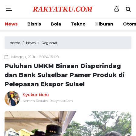
News
Bisnis
Bola
Tekno
Hiburan
Otom
Home
News
Regional
Minggu, 21 Juli 2024 15:09
Puluhan UMKM Binaan Disperindag
dan Bank Sulselbar Pamer Produk di
Pelepasan Ekspor Sulsel
Syukur Nutu
Konten Redaksi Rakyatku.Com