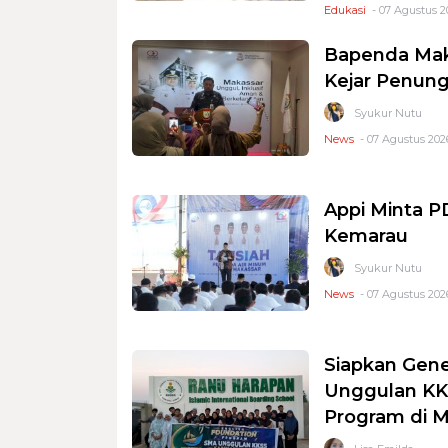
Edukasi
- 07 Agustus 2
Bapenda Mak
Kejar Penung
Syukur Nutu
News
- 07 Agustus 2026
Appi Minta 
Kemarau
Syukur Nutu
News
- 07 Agustus 2026
Siapkan Gene
Unggulan KKS
Program di 