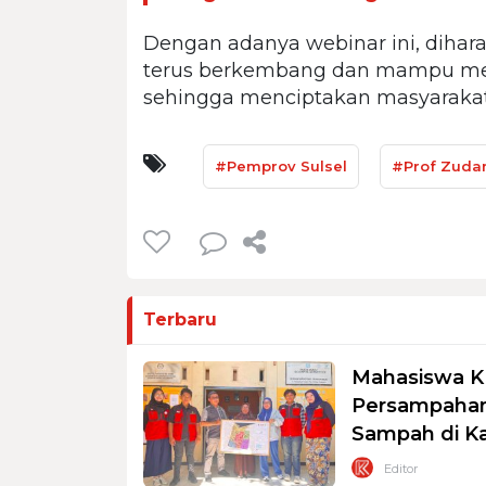
Dengan adanya webinar ini, dihar
terus berkembang dan mampu mem
sehingga menciptakan masyarakat 
#Pemprov Sulsel
#Prof Zudan
Terbaru
Mahasiswa K
Persampahan
Sampah di K
Editor