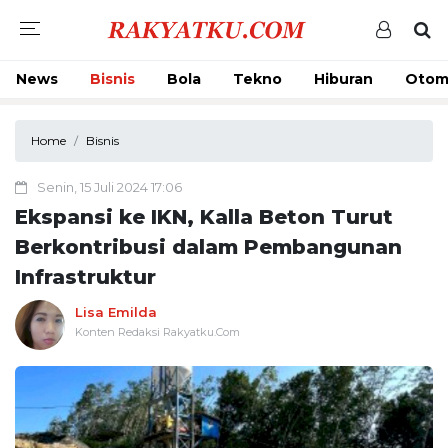
News
Bisnis
Bola
Tekno
Hiburan
Otom
Home
Bisnis
Senin, 15 Juli 2024 17:06
Ekspansi ke IKN, Kalla Beton Turut
Berkontribusi dalam Pembangunan
Infrastruktur
Lisa Emilda
Konten Redaksi Rakyatku.Com