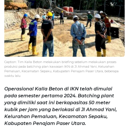
Caption: Tim Kalla Beton melakukan briefing sebelum melakukan proses
produksi pada batching plan kawasan IKN di Jl Ahmad Yani, Kelurahan
Pemaluan, Kecamatan Sepaku, Kabupaten Penajam Paser Utara, beberapa
waktu lalu.
Operasional Kalla Beton di IKN telah dimulai
pada semester pertama 2024. Batching plant
yang dimiliki saat ini berkapasitas 50 meter
kubik per jam yang berlokasi di Jl Ahmad Yani,
Kelurahan Pemaluan, Kecamatan Sepaku,
Kabupaten Penajam Paser Utara.