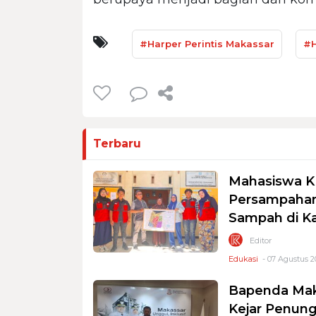
#Harper Perintis Makassar
#H
Terbaru
Mahasiswa K
Persampahan
Sampah di K
Editor
Edukasi
- 07 Agustus 2
Bapenda Mak
Kejar Penung