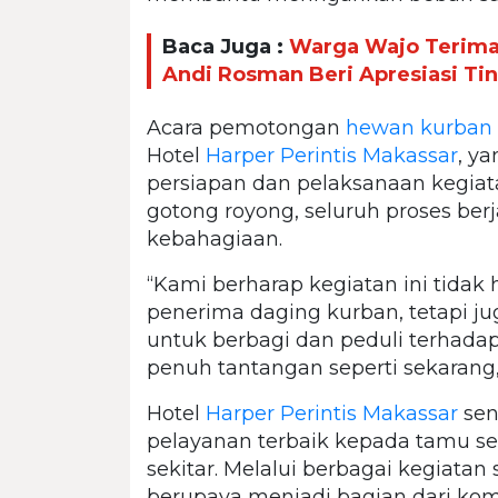
Baca Juga :
Warga Wajo Terima 
Andi Rosman Beri Apresiasi Ti
Acara pemotongan
hewan kurban
Hotel
Harper Perintis Makassar
, ya
persiapan dan pelaksanaan kegi
gotong royong, seluruh proses ber
kebahagiaan.
“Kami berharap kegiatan ini tid
penerima daging kurban, tetapi ju
untuk berbagi dan peduli terhad
penuh tantangan seperti sekarang
Hotel
Harper Perintis Makassar
sen
pelayanan terbaik kepada tamu ser
sekitar. Melalui berbagai kegiatan 
berupaya menjadi bagian dari kom