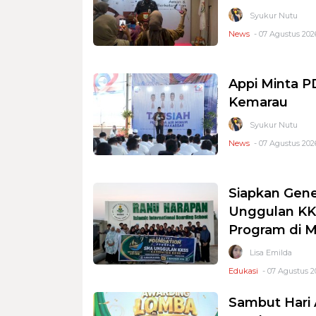
Syukur Nutu
News
- 07 Agustus 2026
Appi Minta 
Kemarau
Syukur Nutu
News
- 07 Agustus 2026
Siapkan Gene
Unggulan KKS
Program di 
Lisa Emilda
Edukasi
- 07 Agustus 2
Sambut Hari 