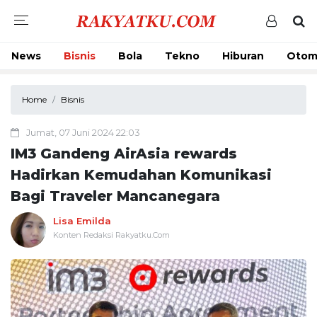
News
Bisnis
Bola
Tekno
Hiburan
Otom
Home
Bisnis
Jumat, 07 Juni 2024 22:03
IM3 Gandeng AirAsia rewards
Hadirkan Kemudahan Komunikasi
Bagi Traveler Mancanegara
Lisa Emilda
Konten Redaksi Rakyatku.Com