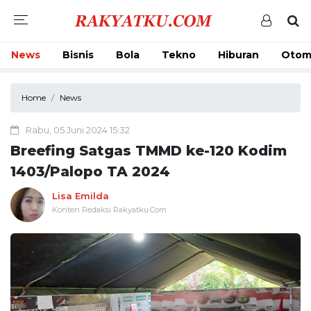
News
Bisnis
Bola
Tekno
Hiburan
Otom
Home
News
Rabu, 05 Juni 2024 15:32
Breefing Satgas TMMD ke-120 Kodim
1403/Palopo TA 2024
Lisa Emilda
Konten Redaksi Rakyatku.Com