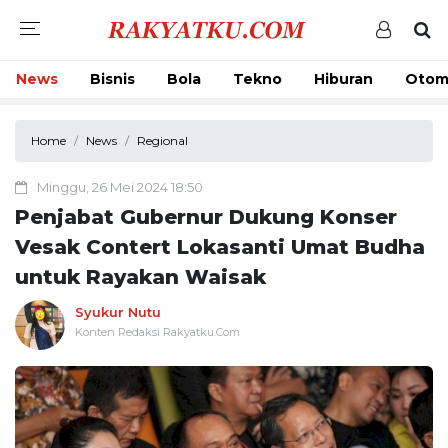
News
Bisnis
Bola
Tekno
Hiburan
Otom
Home
News
Regional
Minggu, 26 Mei 2024 18:50
Penjabat Gubernur Dukung Konser
Vesak Contert Lokasanti Umat Budha
untuk Rayakan Waisak
Syukur Nutu
Konten Redaksi Rakyatku.Com