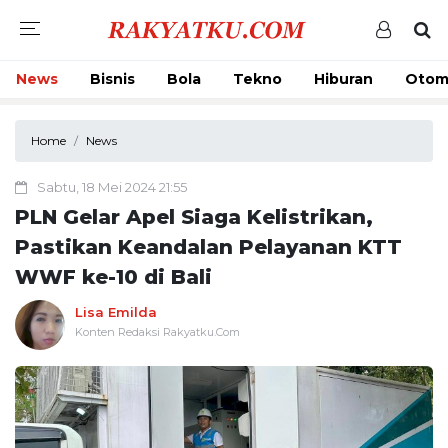
News
Bisnis
Bola
Tekno
Hiburan
Otom
Home
News
Sabtu, 18 Mei 2024 21:55
PLN Gelar Apel Siaga Kelistrikan,
Pastikan Keandalan Pelayanan KTT
WWF ke-10 di Bali
Lisa Emilda
Konten Redaksi Rakyatku.Com