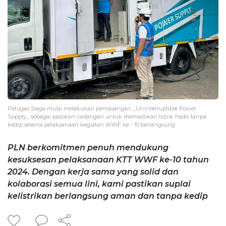
Petugas Siaga mulai melakukan pemasangan _Uninterruptible Power
Supply_ sebagai pasokan cadangan untuk memastikan listrik hadir tanpa
kedip selama pelaksanaan kegiatan WWF ke - 10 berlangsung.
PLN berkomitmen penuh mendukung
kesuksesan pelaksanaan KTT WWF ke-10 tahun
2024. Dengan kerja sama yang solid dan
kolaborasi semua lini, kami pastikan suplai
kelistrikan berlangsung aman dan tanpa kedip