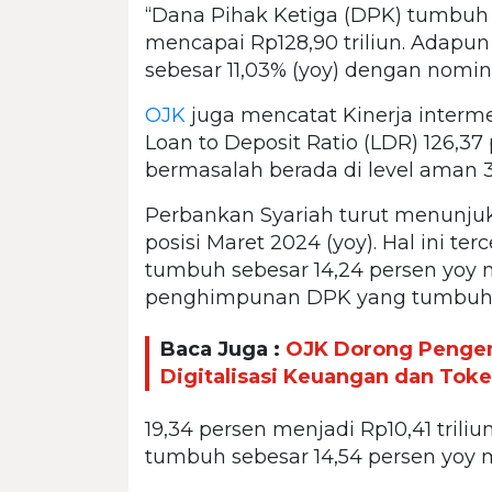
“Dana Pihak Ketiga (DPK) tumbuh 
mencapai Rp128,90 triliun. Adapun
sebesar 11,03% (yoy) dengan nomina
OJK
juga mencatat Kinerja interme
Loan to Deposit Ratio (LDR) 126,37 
bermasalah berada di level aman 3
Perbankan Syariah turut menunju
posisi Maret 2024 (yoy). Hal ini te
tumbuh sebesar 14,24 persen yoy m
penghimpunan DPK yang tumbuh s
Baca Juga :
OJK Dorong Penge
Digitalisasi Keuangan dan Token
19,34 persen menjadi Rp10,41 tril
tumbuh sebesar 14,54 persen yoy me