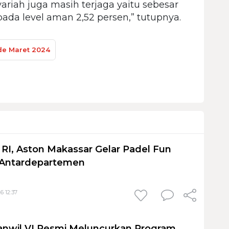
ariah juga masih terjaga yaitu sebesar
pada level aman 2,52 persen,” tutupnya.
de Maret 2024
I, Aston Makassar Gelar Padel Fun
 Antardepartemen
6 12:37
anwil VI Resmi Meluncurkan Program