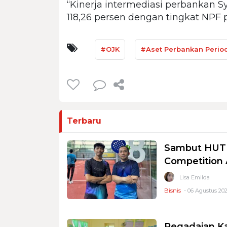
“Kinerja intermediasi perbankan Sy
118,26 persen dengan tingkat NPF 
#OJK
#Aset Perbankan Perio
Terbaru
Sambut HUT R
Competition
Lisa Emilda
Bisnis
- 06 Agustus 202
Pegadaian K