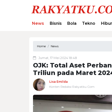
News
Bisnis
Bola
Tekno
Hibu
Home
News
Jumat, 17 Mei 2024 18:48
OJK: Total Aset Perban
Triliun pada Maret 202
Lisa Emilda
Konten Redaksi Rakyatku.Com