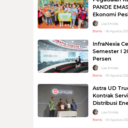
PANDE EMAS 
Ekonomi Pesi
Lisa Emilda
Bisnis
- 06 Agustus 202
InfraNexia Ce
Semester I 2
Persen
Lisa Emilda
Bisnis
- 05 Agustus 202
Astra UD Tru
Kontrak Serv
Distribusi En
Lisa Emilda
Bisnis
- 05 Agustus 202