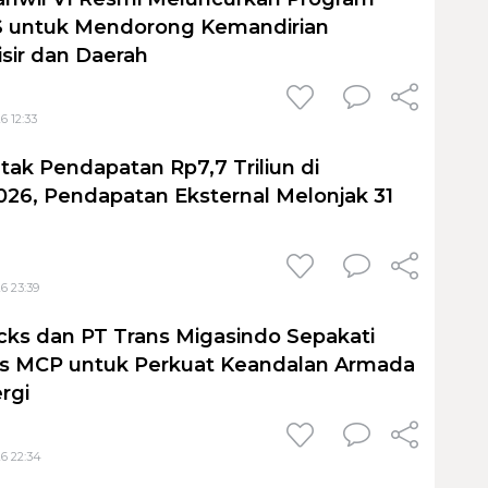
untuk Mendorong Kemandirian
sir dan Daerah
6 12:33
tak Pendapatan Rp7,7 Triliun di
026, Pendapatan Eksternal Melonjak 31
6 23:39
cks dan PT Trans Migasindo Sepakati
is MCP untuk Perkuat Keandalan Armada
ergi
6 22:34