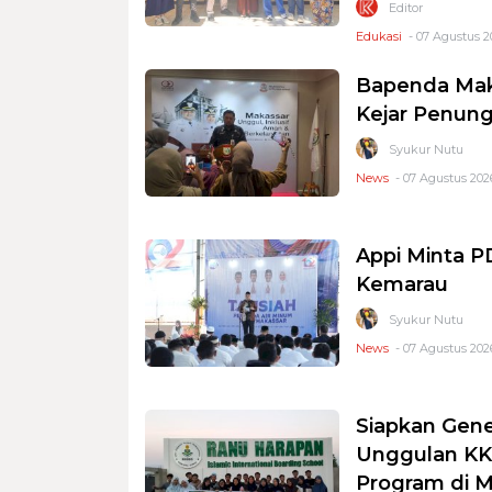
Editor
Edukasi
- 07 Agustus 2
Bapenda Mak
Kejar Penung
Syukur Nutu
News
- 07 Agustus 2026
Appi Minta 
Kemarau
Syukur Nutu
News
- 07 Agustus 2026
Siapkan Gene
Unggulan KKS
Program di 