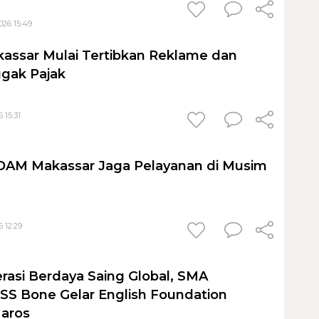
026 15:49
assar Mulai Tertibkan Reklame dan
gak Pajak
 15:31
PDAM Makassar Jaga Pelayanan di Musim
 12:29
rasi Berdaya Saing Global, SMA
S Bone Gelar English Foundation
Maros