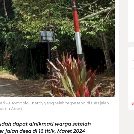
dari PT Tombolo Energy yang telah terpasang di ruas jalan
S
paten Gowa.
sudah dapat dinikmati warga setelah
jalan desa di 16 titik, Maret 2024