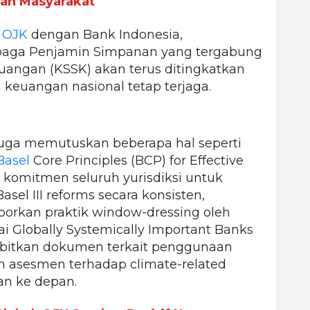
kan Masyarakat
a
OJK
dengan Bank Indonesia,
aga Penjamin Simpanan yang tergabung
uangan (KSSK) akan terus ditingkatkan
 keuangan nasional tetap terjaga.
uga memutuskan beberapa hal seperti
Basel
Core Principles (BCP) for Effective
komitmen seluruh yurisdiksi untuk
l III reforms secara konsisten,
rkan praktik window-dressing oleh
i Globally Systemically Important Banks
erbitkan dokumen terkait penggunaan
n asesmen terhadap climate-related
an ke depan.