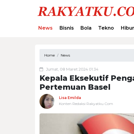
News
Bisnis
Bola
Tekno
Hibu
Home
News
Jumat, 08 Maret 2024 01:34
Kepala Eksekutif Peng
Pertemuan Basel
Lisa Emilda
Konten Redaksi Rakyatku.Com