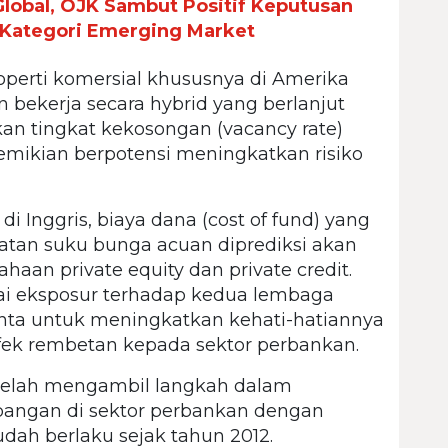
lobal, OJK Sambut Positif Keputusan
 Kategori Emerging Market
perti komersial khususnya di Amerika
n bekerja secara hybrid yang berlanjut
n tingkat kekosongan (vacancy rate)
demikian berpotensi meningkatkan risiko
i Inggris, biaya dana (cost of fund) yang
atan suku bunga acuan diprediksi akan
n private equity dan private credit.
i eksposur terhadap kedua lembaga
nta untuk meningkatkan kehati-hatiannya
ek rembetan kepada sektor perbankan.
elah mengambil langkah dalam
angan di sektor perbankan dengan
dah berlaku sejak tahun 2012.