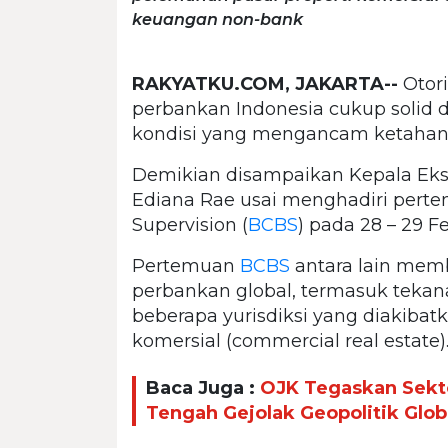
keuangan non-bank
RAKYATKU.COM, JAKARTA--
Otori
perbankan Indonesia cukup solid
kondisi yang mengancam ketahana
Demikian disampaikan Kepala Ek
Ediana Rae usai menghadiri per
Supervision (
BCBS
) pada 28 – 29 F
Pertemuan
BCBS
antara lain mem
perbankan global, termasuk tekan
beberapa yurisdiksi yang diakibat
komersial (commercial real estate)
Baca Juga :
OJK Tegaskan Sekto
Tengah Gejolak Geopolitik Glob