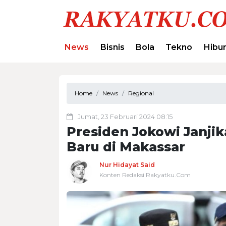
News
Bisnis
Bola
Tekno
Hibu
Home
News
Regional
Jumat, 23 Februari 2024 08:15
Presiden Jokowi Janj
Baru di Makassar
Nur Hidayat Said
Konten Redaksi Rakyatku.Com