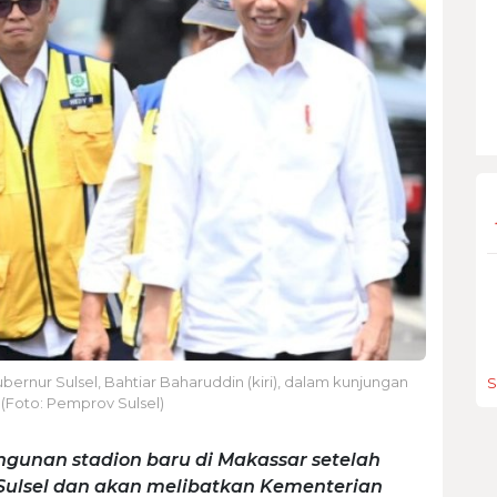
ernur Sulsel, Bahtiar Baharuddin (kiri), dalam kunjungan
S
. (Foto: Pemprov Sulsel)
gunan stadion baru di Makassar setelah
Sulsel dan akan melibatkan Kementerian