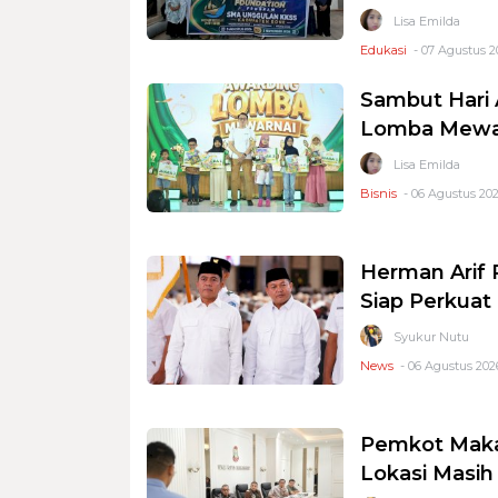
Lisa Emilda
Edukasi
- 07 Agustus 2
Sambut Hari 
Lomba Mewar
Lisa Emilda
Bisnis
- 06 Agustus 202
Herman Arif 
Siap Perkuat 
Syukur Nutu
News
- 06 Agustus 2026
Pemkot Makas
Lokasi Masi