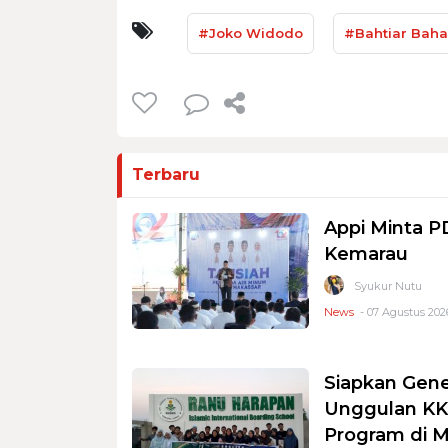
#Joko Widodo
#Bahtiar Baha
Terbaru
Appi Minta 
Kemarau
Syukur Nutu
News
- 07 Agustus 2026
Siapkan Gene
Unggulan KKS
Program di 