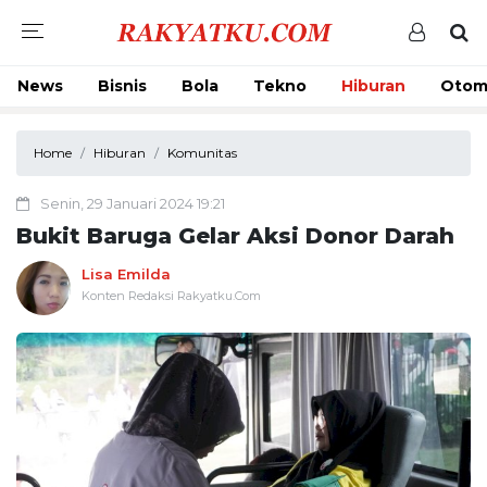
News
Bisnis
Bola
Tekno
Hiburan
Otom
Home
Hiburan
Komunitas
Senin, 29 Januari 2024 19:21
Bukit Baruga Gelar Aksi Donor Darah
Lisa Emilda
Konten Redaksi Rakyatku.Com