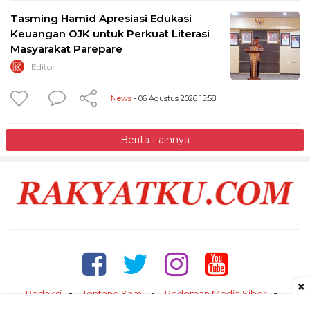
Tasming Hamid Apresiasi Edukasi
Keuangan OJK untuk Perkuat Literasi
Masyarakat Parepare
Editor
News
- 06 Agustus 2026 15:58
Berita Lainnya
×
Redaksi
Tentang Kami
Pedoman Media Siber