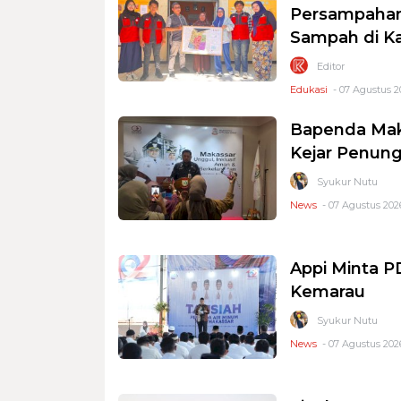
Persampahan
Sampah di K
Editor
Edukasi
- 07 Agustus 2
Bapenda Mak
Kejar Penung
Syukur Nutu
News
- 07 Agustus 2026
Appi Minta 
Kemarau
Syukur Nutu
News
- 07 Agustus 2026