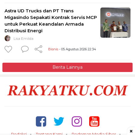
Astra UD Trucks dan PT Trans
Migasindo Sepakati Kontrak Servis MCP
untuk Perkuat Keandalan Armada
Distribusi Energi
Lisa Emilda
Bisnis
- 05 Agustus 2026 22:34
Berita Lainnya
×
Redaksi
Tentang Kami
Pedoman Media Siber