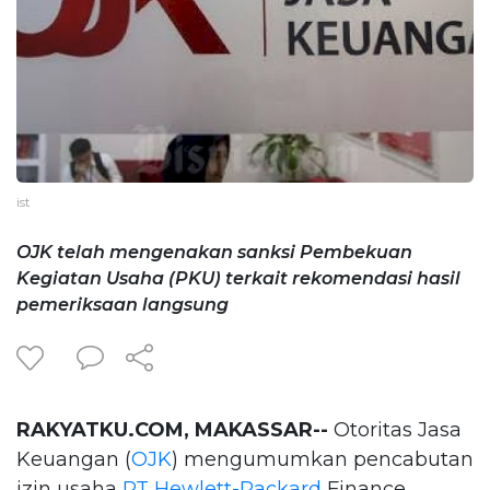
ist
OJK telah mengenakan sanksi Pembekuan
Kegiatan Usaha (PKU) terkait rekomendasi hasil
pemeriksaan langsung
RAKYATKU.COM, MAKASSAR--
Otoritas Jasa
Keuangan (
OJK
) mengumumkan pencabutan
izin usaha
PT Hewlett-Packard
Finance