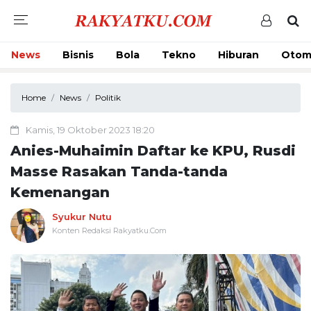
News
Bisnis
Bola
Tekno
Hiburan
Otom
Home
News
Politik
Kamis, 19 Oktober 2023 18:20
Anies-Muhaimin Daftar ke KPU, Rusdi
Masse Rasakan Tanda-tanda
Kemenangan
Syukur Nutu
Konten Redaksi Rakyatku.Com