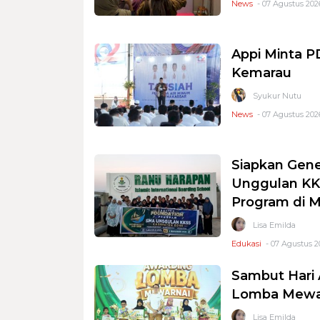
News
- 07 Agustus 2026
Appi Minta 
Kemarau
Syukur Nutu
News
- 07 Agustus 2026
Siapkan Gene
Unggulan KKS
Program di 
Lisa Emilda
Edukasi
- 07 Agustus 2
Sambut Hari 
Lomba Mewar
Lisa Emilda