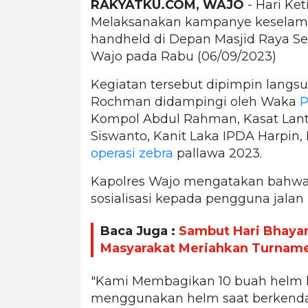
RAKYATKU.COM, WAJO
- Hari Ke
Melaksanakan kampanye keselamatan
handheld di Depan Masjid Raya 
Wajo pada Rabu (06/09/2023)
Kegiatan tersebut dipimpin langs
Rochman didampingi oleh Waka
P
Kompol Abdul Rahman, Kasat Lant
Siswanto, Kanit Laka IPDA Harpin, 
operasi zebra
pallawa 2023.
Kapolres Wajo mengatakan bahwa
sosialisasi kepada pengguna jalan ra
Baca Juga :
Sambut Hari Bhayan
Masyarakat Meriahkan Turnamen
"Kami Membagikan 10 buah helm 
menggunakan helm saat berkenda