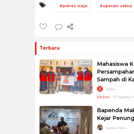
#polres wajo
#operasi zebra
Terbaru
Mahasiswa K
Persampahan
Sampah di K
Editor
Edukasi
- 07 Agustus 2
Bapenda Mak
Kejar Penung
Syukur Nutu