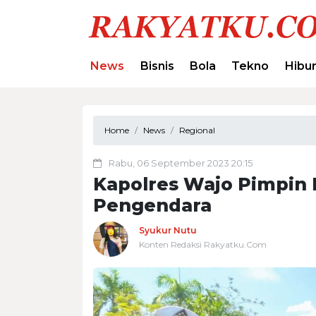
News
Bisnis
Bola
Tekno
Hibu
Home
News
Regional
Rabu, 06 September 2023 20:15
Kapolres Wajo Pimpin
Pengendara
Syukur Nutu
Konten Redaksi Rakyatku.Com