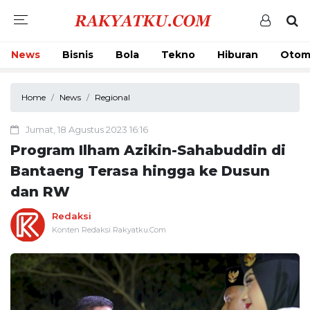
News
Bisnis
Bola
Tekno
Hiburan
Otom
Home
News
Regional
Jumat, 18 Agustus 2023 16:16
Program Ilham Azikin-Sahabuddin di
Bantaeng Terasa hingga ke Dusun
dan RW
Redaksi
Konten Redaksi Rakyatku.Com