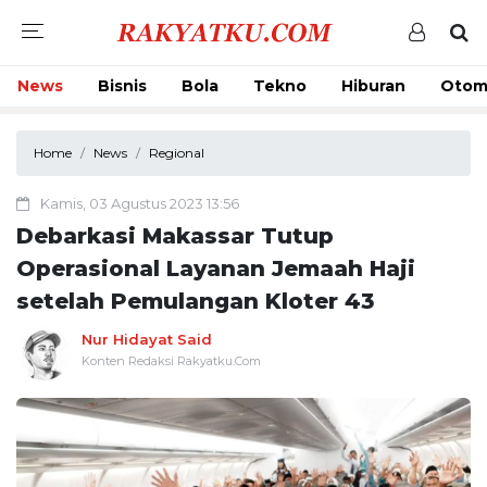
News
Bisnis
Bola
Tekno
Hiburan
Otom
Home
News
Regional
Kamis, 03 Agustus 2023 13:56
Debarkasi Makassar Tutup
Operasional Layanan Jemaah Haji
setelah Pemulangan Kloter 43
Nur Hidayat Said
Konten Redaksi Rakyatku.Com