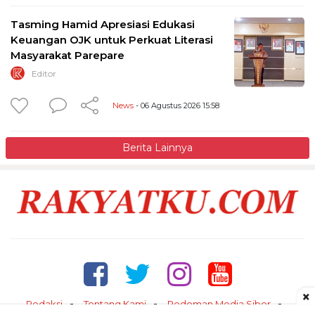
Tasming Hamid Apresiasi Edukasi
Keuangan OJK untuk Perkuat Literasi
Masyarakat Parepare
Editor
News
- 06 Agustus 2026 15:58
Berita Lainnya
×
Redaksi
Tentang Kami
Pedoman Media Siber