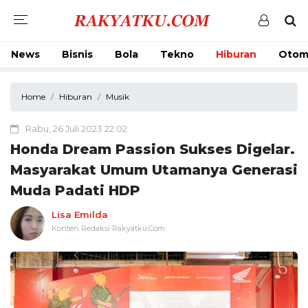
News
Bisnis
Bola
Tekno
Hiburan
Otom
Home
Hiburan
Musik
Rabu, 26 Juli 2023 22:02
Honda Dream Passion Sukses Digelar.
Masyarakat Umum Utamanya Generasi
Muda Padati HDP
Lisa Emilda
Konten Redaksi Rakyatku.Com