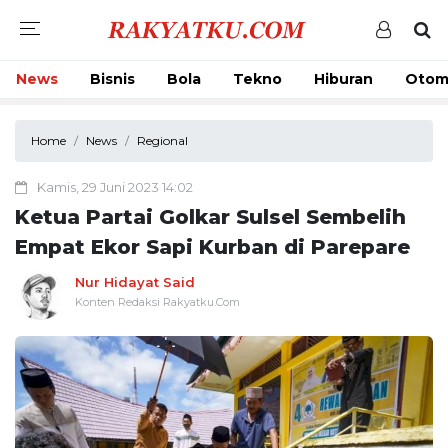
News
Bisnis
Bola
Tekno
Hiburan
Otom
Home
News
Regional
Kamis, 29 Juni 2023 14:02
Ketua Partai Golkar Sulsel Sembelih
Empat Ekor Sapi Kurban di Parepare
Nur Hidayat Said
Konten Redaksi Rakyatku.Com