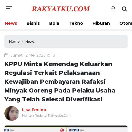
News
Bisnis
Bola
Tekno
Hiburan
Otom
Home
News
Jumat, 12 Mei 2023 10:16
KPPU Minta Kemendag Keluarkan
Regulasi Terkait Pelaksanaan
Kewajiban Pembayaran Rafaksi
Minyak Goreng Pada Pelaku Usaha
Yang Telah Selesai Diverifikasi
Lisa Emilda
Konten Redaksi Rakyatku.Com