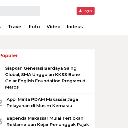
Login
s
Travel
Foto
Video
Indeks
Populer
Siapkan Generasi Berdaya Saing
1
Global, SMA Unggulan KKSS Bone
Gelar English Foundation Program di
Maros
Appi Minta PDAM Makassar Jaga
2
Pelayanan di Musim Kemarau
Bapenda Makassar Mulai Tertibkan
3
Reklame dan Kejar Penunggak Pajak