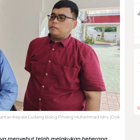
S
mantan Kepala Gudang Bulog Pinrang Muhammad Idris. (Dok
nya menyebut telah melakukan beberapa