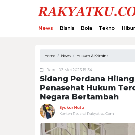
News
Bisnis
Bola
Tekno
Hibu
Home
News
Hukum & Kriminal
Rabu, 03 Mei 2023 19:34
Sidang Perdana Hilang
Penasehat Hukum Terd
Negara Bertambah
Syukur Nutu
Konten Redaksi Rakyatku.Com