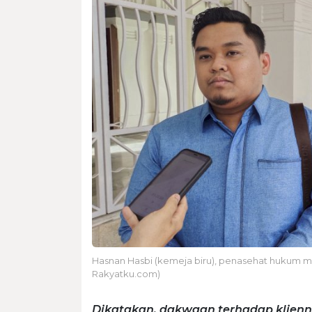
Hasnan Hasbi (kemeja biru), penasehat hukum 
Rakyatku.com)
Dikatakan, dakwaan terhadap klien