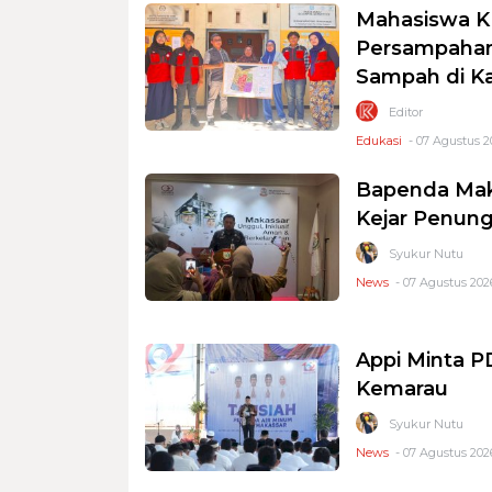
Mahasiswa K
Persampahan
Sampah di K
Editor
Edukasi
- 07 Agustus 2
Bapenda Mak
Kejar Penung
Syukur Nutu
News
- 07 Agustus 2026
Appi Minta 
Kemarau
Syukur Nutu
News
- 07 Agustus 2026