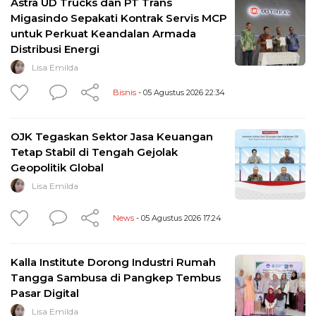
Astra UD Trucks dan PT Trans
Migasindo Sepakati Kontrak Servis MCP
untuk Perkuat Keandalan Armada
Distribusi Energi
Lisa Emilda
Bisnis
- 05 Agustus 2026 22:34
OJK Tegaskan Sektor Jasa Keuangan
Tetap Stabil di Tengah Gejolak
Geopolitik Global
Lisa Emilda
News
- 05 Agustus 2026 17:24
Kalla Institute Dorong Industri Rumah
Tangga Sambusa di Pangkep Tembus
Pasar Digital
Lisa Emilda