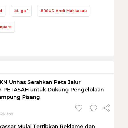
d
#Liga 1
#RSUD Andi Makkasau
epare
KN Unhas Serahkan Peta Jalur
 PETASAH untuk Dukung Pengelolaan
ampung Pisang
026 15:49
assar Mulai Tertibkan Reklame dan