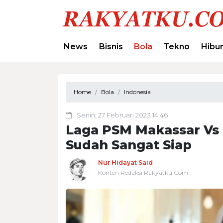
News
Bisnis
Bola
Tekno
Hibu
Home
Bola
Indonesia
Senin, 27 Februari 2023 14:46
Laga PSM Makassar Vs
Sudah Sangat Siap
Nur Hidayat Said
Konten Redaksi Rakyatku.Com