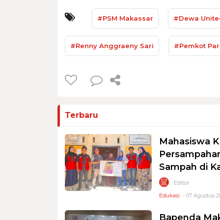
#PSM Makassar
#Dewa Unite
#Renny Anggraeny Sari
#Pemkot Par
Terbaru
Mahasiswa K
Persampahan
Sampah di K
Editor
Edukasi
- 07 Agustus 2
Bapenda Mak