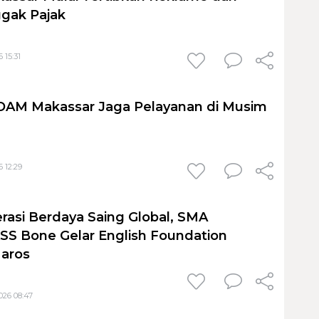
gak Pajak
 15:31
PDAM Makassar Jaga Pelayanan di Musim
 12:29
rasi Berdaya Saing Global, SMA
S Bone Gelar English Foundation
Maros
026 08:47