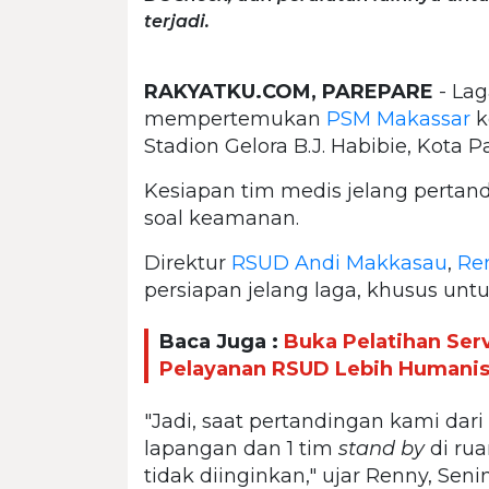
terjadi.
RAKYATKU.COM, PAREPARE
- La
mempertemukan
PSM Makassar
k
Stadion Gelora B.J. Habibie, Kota P
Kesiapan tim medis jelang pertandi
soal keamanan.
Direktur
RSUD Andi Makkasau
,
Re
persiapan jelang laga, khusus untu
Baca Juga :
Buka Pelatihan Ser
Pelayanan RSUD Lebih Humani
"Jadi, saat pertandingan kami da
lapangan dan 1 tim
stand by
di rua
tidak diinginkan," ujar Renny, Senin