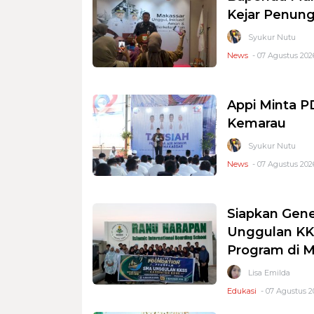
Kejar Penung
Syukur Nutu
News
- 07 Agustus 2026
Appi Minta 
Kemarau
Syukur Nutu
News
- 07 Agustus 2026
Siapkan Gene
Unggulan KKS
Program di 
Lisa Emilda
Edukasi
- 07 Agustus 2