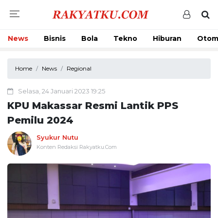
News
Bisnis
Bola
Tekno
Hiburan
Otom
Home
News
Regional
Selasa, 24 Januari 2023 19:25
KPU Makassar Resmi Lantik PPS
Pemilu 2024
Syukur Nutu
Konten Redaksi Rakyatku.Com