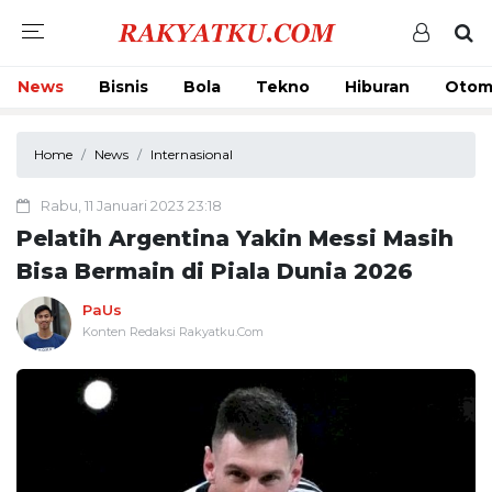
News
Bisnis
Bola
Tekno
Hiburan
Otom
Home
News
Internasional
Rabu, 11 Januari 2023 23:18
Pelatih Argentina Yakin Messi Masih
Bisa Bermain di Piala Dunia 2026
PaUs
Konten Redaksi Rakyatku.Com