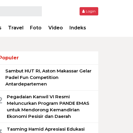
Login
s
Travel
Foto
Video
Indeks
Populer
Sambut HUT RI, Aston Makassar Gelar
1
Padel Fun Competition
Antardepartemen
Pegadaian Kanwil VI Resmi
2
Meluncurkan Program PANDE EMAS
untuk Mendorong Kemandirian
Ekonomi Pesisir dan Daerah
Tasming Hamid Apresiasi Edukasi
3