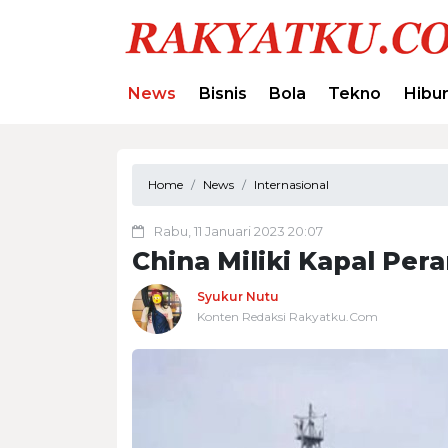
News
Bisnis
Bola
Tekno
Hibu
Home
News
Internasional
Rabu, 11 Januari 2023 20:07
China Miliki Kapal Per
Syukur Nutu
Konten Redaksi Rakyatku.Com