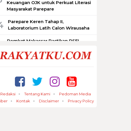
Keuangan OJK untuk Perkuat Literasi
Masyarakat Parepare
Parepare Keren Tahap II,
4
Laboratorium Latih Calon Wirausaha
Pemkot Makassar Pastikan PSEL
5
Tetap Berjalan, Lokasi Masih
Dimatangkan
Redaksi
Tentang Kami
Pedoman Media
iber
Kontak
Disclaimer
Privacy Policy