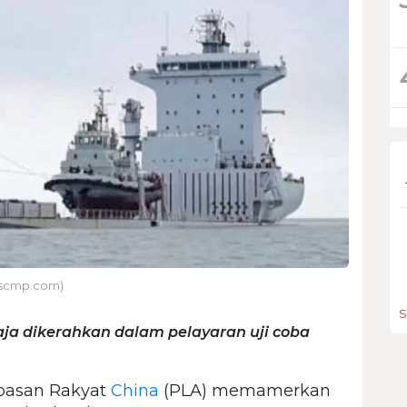
: scmp.com)
S
saja dikerahkan dalam pelayaran uji coba
basan Rakyat
China
(PLA) memamerkan