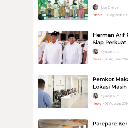
Lisa Emilda
Bisnis
- 06 Agustus 202
Herman Arif 
Siap Perkuat 
Syukur Nutu
News
- 06 Agustus 2026
Pemkot Makas
Lokasi Masi
Syukur Nutu
News
- 06 Agustus 2026
Parepare Ker