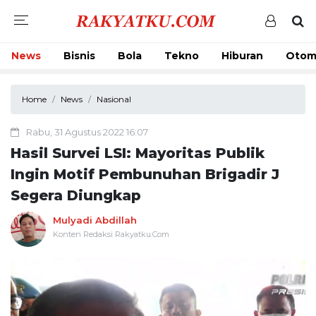
News
Bisnis
Bola
Tekno
Hiburan
Otom
Home
News
Nasional
Rabu, 31 Agustus 2022 16:07
Hasil Survei LSI: Mayoritas Publik
Ingin Motif Pembunuhan Brigadir J
Segera Diungkap
Mulyadi Abdillah
Konten Redaksi Rakyatku.Com