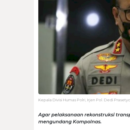
Kepala Divisi Humas Polri, Irjen Pol. Dedi Prasety
Agar pelaksanaan rekonstruksi transp
mengundang Kompolnas.