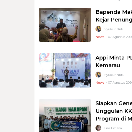
Bapenda Mak
Kejar Penung
Syukur Nutu
News
- 07 Agustus 2026
Appi Minta 
Kemarau
Syukur Nutu
News
- 07 Agustus 2026
Siapkan Gene
Unggulan KKS
Program di 
Lisa Emilda