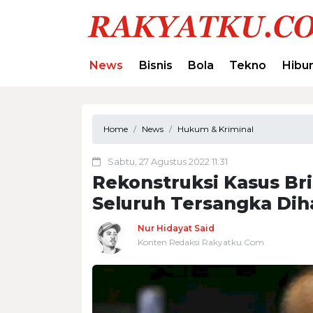
News
Bisnis
Bola
Tekno
Hibu
Home
News
Hukum & Kriminal
Sabtu, 27 Agustus 2022 11:31
Rekonstruksi Kasus Bri
Seluruh Tersangka Dih
Nur Hidayat Said
Konten Redaksi Rakyatku.Com