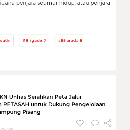
dana penjara seumur hidup, atau penjara
wathi
#Brigadir J
#Bharada E
KN Unhas Serahkan Peta Jalur
 PETASAH untuk Dukung Pengelolaan
ampung Pisang
026 15:49