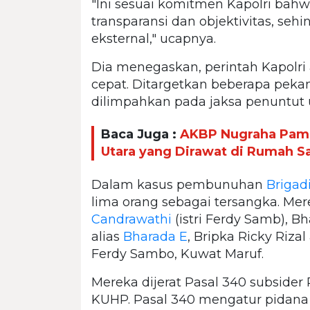
"Ini sesuai komitmen Kapolri bah
transparansi dan objektivitas, 
eksternal," ucapnya.
Dia menegaskan, perintah Kapolri
cepat. Ditargetkan beberapa peka
dilimpahkan pada jaksa penuntu
Baca Juga :
AKBP Nugraha Pam
Utara yang Dirawat di Rumah Sa
Dalam kasus pembunuhan
Brigadi
lima orang sebagai tersangka. Me
Candrawathi
(istri Ferdy Samb), B
alias
Bharada E
, Bripka Ricky Riza
Ferdy Sambo, Kuwat Maruf.
Mereka dijerat Pasal 340 subsider 
KUHP. Pasal 340 mengatur pidan