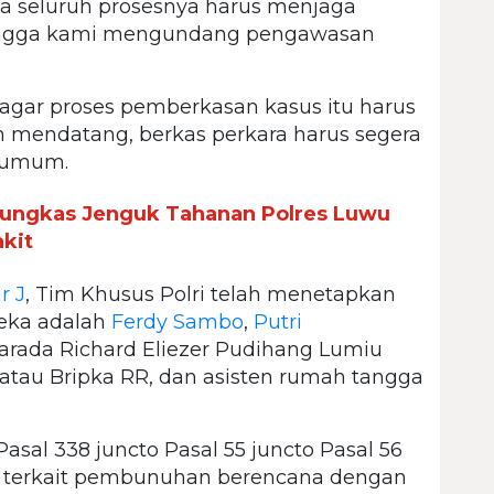
wa seluruh prosesnya harus menjaga
sehingga kami mengundang pengawasan
 agar proses pemberkasan kasus itu harus
n mendatang, berkas perkara harus segera
t umum.
ungkas Jenguk Tahanan Polres Luwu
kit
r J
, Tim Khusus Polri telah menetapkan
reka adalah
Ferdy Sambo
,
Putri
harada Richard Eliezer Pudihang Lumiu
l atau Bripka RR, dan asisten rumah tangga
Pasal 338 juncto Pasal 55 juncto Pasal 56
a terkait pembunuhan berencana dengan