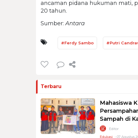
ancaman pidana hukuman mati, pi
20 tahun.
Sumber:
Antara
#Ferdy Sambo
#Putri Candra
Terbaru
Mahasiswa K
Persampahan
Sampah di K
Editor
Edukasi
- 07 Agustus 2