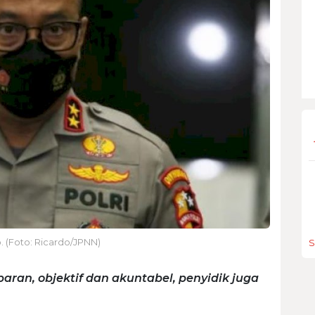
o. (Foto: Ricardo/JPNN)
S
aran, objektif dan akuntabel, penyidik juga