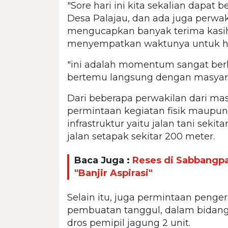
"Sore hari ini kita sekalian dapa
Desa Palajau, dan ada juga perwak
mengucapkan banyak terima kasih
menyempatkan waktunya untuk hadir
"ini adalah momentum sangat berh
bertemu langsung dengan masyarak
Dari beberapa perwakilan dari m
permintaan kegiatan fisik maupun 
infrastruktur yaitu jalan tani sekit
jalan setapak sekitar 200 meter.
Baca Juga :
Reses di Sabbangpa
"Banjir Aspirasi"
Selain itu, juga permintaan penge
pembuatan tanggul, dalam bidang p
dros pemipil jagung 2 unit.