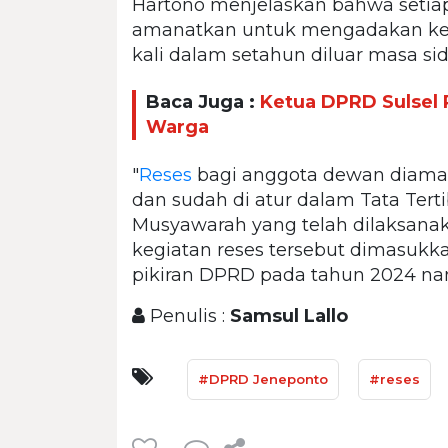
Hartono menjelaskan bahwa seti
amanatkan untuk mengadakan kegi
kali dalam setahun diluar masa si
Baca Juga :
Ketua DPRD Sulsel R
Warga
"
Reses
bagi anggota dewan diaman
dan sudah di atur dalam Tata Ter
Musyawarah yang telah dilaksanak
kegiatan reses tersebut dimasuk
pikiran DPRD pada tahun 2024 nan
Penulis :
Samsul Lallo
#DPRD Jeneponto
#reses