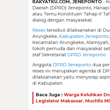
RAKYATKU.COM, JENEPONTO
- K
Daerah (DPRD) Jeneponto, Hanap
atau Temu Konstituen Tahap-II Ta
dialog dengan masyarakat.
Reses
tersebut dilaksanakan di Du
Arungkeke,
Kabupaten Jeneponto
Kecamatan Arungkeke, Alamsyah, 
tokoh pemuda dan masyarakat set
staf Sekretariat
DPRD Jeneponto
.
Anggota
DPRD Jeneponto
dua per
reses ini merupakan agenda di DPR
dilaksanakan yaitu menyerap aspi
di Kabupaten.
Baca Juga :
Warga Keluhkan Dr
Legislator Makassar, Muchlis 