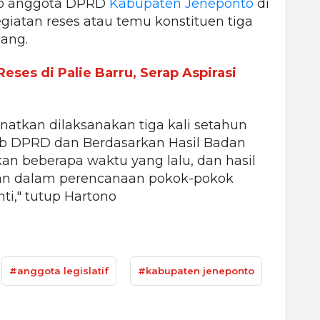
ap anggota DPRD
Kabupaten Jeneponto
di
atan reses atau temu konstituen tiga
dang.
eses di Palie Barru, Serap Aspirasi
atkan dilaksanakan tiga kali setahun
tib DPRD dan Berdasarkan Hasil Badan
an beberapa waktu yang lalu, dan hasil
kan dalam perencanaan pokok-pokok
ti," tutup Hartono
#anggota legislatif
#kabupaten jeneponto