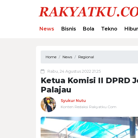
News
Bisnis
Bola
Tekno
Hibu
Home
News
Regional
Rabu, 24 Agustus 2022 21:25
Ketua Komisi II DPRD 
Palajau
Syukur Nutu
Konten Redaksi Rakyatku.Com