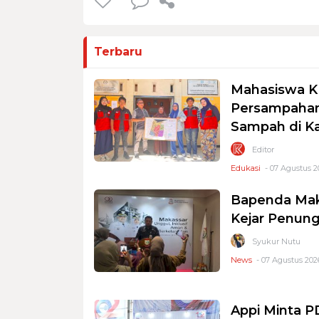
Terbaru
Mahasiswa K
Persampahan
Sampah di K
Editor
Edukasi
- 07 Agustus 2
Bapenda Mak
Kejar Penung
Syukur Nutu
News
- 07 Agustus 2026
Appi Minta 