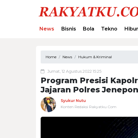
News
Bisnis
Bola
Tekno
Hibu
Home
News
Hukum & Kriminal
Jumat, 12 Agustus 2022 15:25
Program Presisi Kapolr
Jajaran Polres Jenepo
Syukur Nutu
Konten Redaksi Rakyatku.Com