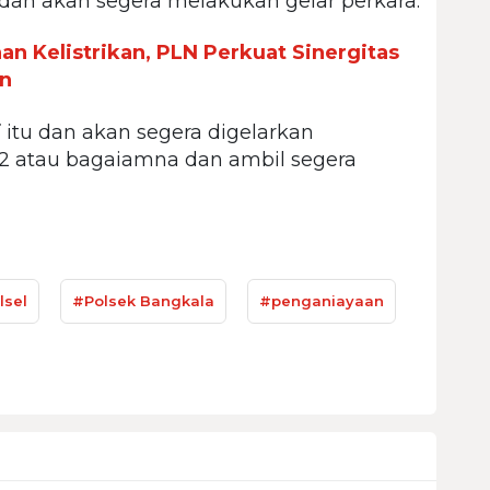
 dan akan segera melakukan gelar perkara.
n Kelistrikan, PLN Perkuat Sinergitas
an
i
itu dan akan segera digelarkan
352 atau bagaiamna dan ambil segera
lsel
#Polsek Bangkala
#penganiayaan