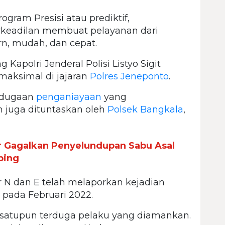
rogram Presisi atau prediktif,
berkeadilan membuat pelayanan dari
ern, mudah, dan cepat.
 Kapolri Jenderal Polisi Listyo Sigit
maksimal di jajaran
Polres Jeneponto
.
n dugaan
penganiayaan
yang
 juga dituntaskan oleh
Polsek Bangkala
,
r Gagalkan Penyelundupan Sabu Asal
ping
Kr N dan E telah melaporkan kejadian
i pada Februari 2022.
k satupun terduga pelaku yang diamankan.