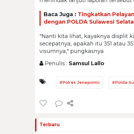
menindak lanjuti laporan tersebut
Baca Juga :
Tingkatkan Pelayana
dengan POLDA Sulawesi Selat
"Nanti kita lihat, kayaknya displit
k
secepatnya, apakah itu 351 atau 
visumnya," pungkasnya
Penulis :
Samsul Lallo
#Polres Jeneponto
#Polda Su
Terbaru