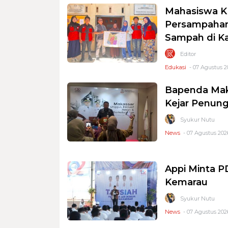
Mahasiswa K
Persampahan
Sampah di K
Editor
Edukasi
- 07 Agustus 2
Bapenda Mak
Kejar Penung
Syukur Nutu
News
- 07 Agustus 2026
Appi Minta 
Kemarau
Syukur Nutu
News
- 07 Agustus 2026